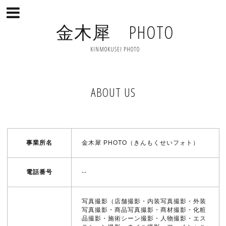
金木犀 PHOTO
KINMOKUSEI PHOTO
ABOUT US
事業所名
金木犀 PHOTO（きんもくせいフォト）
電話番号
--
写真撮影（店舗撮影・内装写真撮影・外装
写真撮影・商品写真撮影・商材撮影・化粧
品撮影・施術シーン撮影・人物撮影・エス