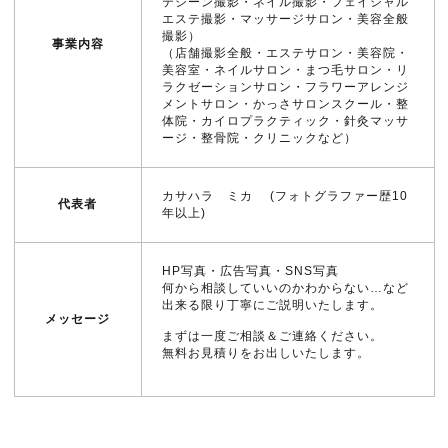
テシーン撮影・ネイル撮影・フェイシャル
エステ撮影・マッサージサロン・美容全般
撮影）
事業内容
（店舗撮影全般・エステサロン・美容院・
美容室・ネイルサロン・まつ毛サロン・リ
ラクゼーションサロン・フラワーアレンジ
メントサロン・かっさサロンスクール・整
体院・カイロプラクティック・針灸マッサ
ージ・整骨院・クリニックなど）
カサハラ ミカ (フォトグラファー歴10
代表者
年以上)
HP写真・広告写真・SNS写真
何から相談していいのかわからない…など
出来る限り丁寧にご説明いたします。
メッセージ
まずは一度ご相談＆ご連絡ください。
無料お見積りをお出しいたします。