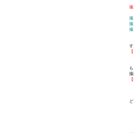
撮
撮
す
【
も
撮
【
ど