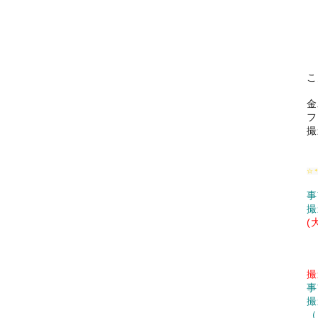
こ
金
フ
撮
☆
事
撮
(
撮
事
撮
（