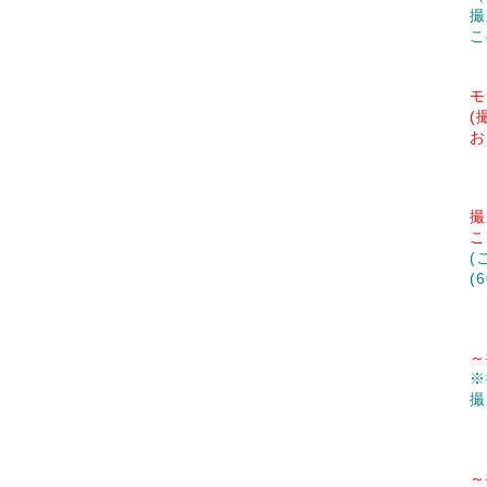
撮
こ
モ
(
お
撮
こ
(
(
～
※
撮
～