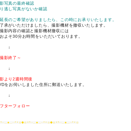
影写真の最終確認
り逃し写真がないか確認
延長のご希望がありましたら、この時にお承りいたします。
了承がいただけましたら、撮影機材を撤収いたします。
撮影内容の確認と撮影機材撤収には
およそ30分お時間をいただいております。
↓
撮影終了～
↓
影より2週時間後
VDをお伺いしました住所に郵送いたします。
↓
フターフォロー
＊*‥…★…‥*＊☆◆☆＊*‥…★…‥*＊☆◆☆＊*‥…★…‥*＊☆