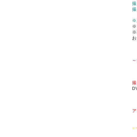
撮
撮
※
※
※
お
～
撮
D
ア
☆