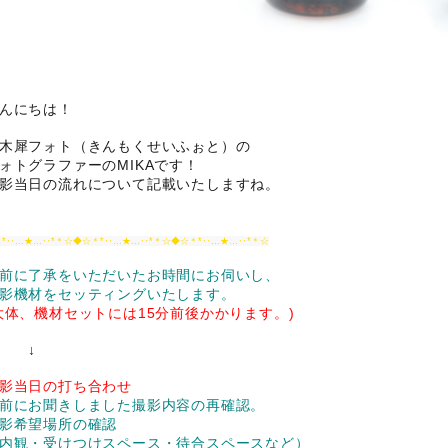
んにちは！
木犀フォト（きんもくせいふぉと）の
ォトグラファーのMIKAです！
影当日の流れについて記載いたしますね。
＊*‥…★…‥*＊☆◆☆＊*‥…★…‥*＊☆◆☆＊*‥…★…‥*＊☆
前に了承をいただいたお時間にお伺いし、
影機材をセッティングいたします。
大体、機材セットには15分前後かかります。)
↓
影当日の打ち合わせ
前にお聞きしまし
た撮影内容の再確認。
影希望場所の確認
内観・受けつけスペース・待合スペースなど）